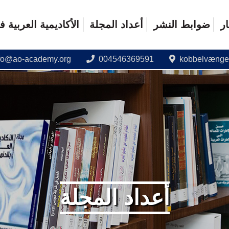
ار
ضوابط النشر
أعداد المجلة
الأكاديمية العربية 
ّمة للأكاديمية العربية
fo@ao-academy.org
004546369591
kobbelvænget
أعداد المجلة