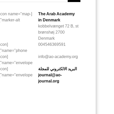
[icon name="map-
The Arab Academy
marker-alt"]
in Denmark
kobbelvænget 72 B, st
2700 brønshøj
Denmark
[icon
004546369591
name="phone"]
[icon
info@ao-academy.org
name="envelope"]
البريد الالكتروني للمجلة
[icon
name="envelope"]
journal@ao-
journal.org